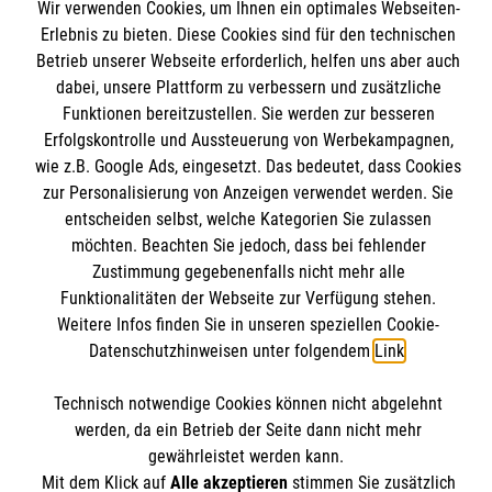
Das MBZ Westfalen
Wir verwenden Cookies, um Ihnen ein optimales Webseiten-
Informationen
Erlebnis zu bieten. Diese Cookies sind für den technischen
Spenden
Betrieb unserer Webseite erforderlich, helfen uns aber auch
Wir Malteser
dabei, unsere Plattform zu verbessern und zusätzliche
Downloads
Funktionen bereitzustellen. Sie werden zur besseren
Kontakt
Malteser online
Erfolgskontrolle und Aussteuerung von Werbekampagnen,
Impressum
wie z.B. Google Ads, eingesetzt. Das bedeutet, dass Cookies
zur Personalisierung von Anzeigen verwendet werden. Sie
Datenschutz
Malteserorden
entscheiden selbst, welche Kategorien Sie zulassen
Barrierefreiheit
möchten. Beachten Sie jedoch, dass bei fehlender
Malteser Jugend
Spendenkonto
Zustimmung gegebenenfalls nicht mehr alle
Malteser International
Funktionalitäten der Webseite zur Verfügung stehen.
Mediathek
Weitere Infos finden Sie in unseren speziellen Cookie-
Empfänger: Malteser Hilfsdienst e.V.
Datenschutzhinweisen unter folgendem
Link
.
Sharepoint
IBAN: DE103 7060 120 120 120 0001 2
Soziale Netzwerke
Technisch notwendige Cookies können nicht abgelehnt
BIC: GENODED 1PA7
werden, da ein Betrieb der Seite dann nicht mehr
gewährleistet werden kann.
Der Malteser Hilfsdienst e.V. ist als eingetragene
Mit dem Klick auf
Alle akzeptieren
stimmen Sie zusätzlich