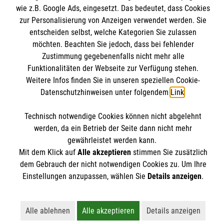
Krankenpfleger etc.) ersetzt werden.
Fähigkeiten optimiert.
und B sowie einer Assistenz in einem EH-Kurs
Kontakt
Malteser online
wie z.B. Google Ads, eingesetzt. Das bedeutet, dass Cookies
werden können.
bildet Block C den Abschluss der
Impressum
zur Personalisierung von Anzeigen verwendet werden. Sie
Seminarreihe. Insgesamt abgeschlossen wird
entscheiden selbst, welche Kategorien Sie zulassen
Datenschutz
Malteserorden
die Ausbilder-Ausbildung durch mindestens
möchten. Beachten Sie jedoch, dass bei fehlender
Barrierefreiheit
Zustimmung gegebenenfalls nicht mehr alle
Malteser Jugend
eine begleitete Kursdurchführung vor Ort.
Spendenkonto
Funktionalitäten der Webseite zur Verfügung stehen.
Malteser International
Weitere Infos finden Sie in unseren speziellen Cookie-
Mediathek
Datenschutzhinweisen unter folgendem
Link
.
Empfänger: Malteser Hilfsdienst e.V.
Sharepoint
IBAN: DE103 7060 120 120 120 0001 2
Soziale Netzwerke
Technisch notwendige Cookies können nicht abgelehnt
werden, da ein Betrieb der Seite dann nicht mehr
BIC: GENODED 1PA7
gewährleistet werden kann.
Mit dem Klick auf
Alle akzeptieren
stimmen Sie zusätzlich
Der Malteser Hilfsdienst e.V. ist als eingetragene
dem Gebrauch der nicht notwendigen Cookies zu. Um Ihre
Einstellungen anzupassen, wählen Sie
Details anzeigen
.
gemeinnützige Organisation von der Körperschaft- und
Gewerbesteuer befreit.
Alle ablehnen
Alle akzeptieren
Details anzeigen
Lehnt alle nicht-essentiellen Cookies ab
Akzeptiert alle Cookies einschließl
Öffnet detailli