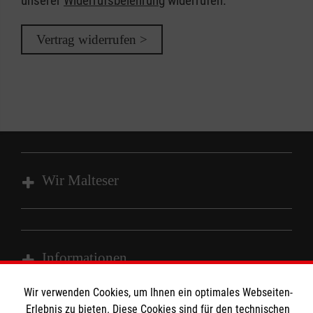
unserer
Widerrufsbelehrung
widerrufen.
Vertrag widerrufen >
Wir Malteser
Unsere Kurse
Das MBZ Westfalen
Informationen
Spenden
Wir verwenden Cookies, um Ihnen ein optimales Webseiten-
Wir Malteser
Downloads
Erlebnis zu bieten. Diese Cookies sind für den technischen