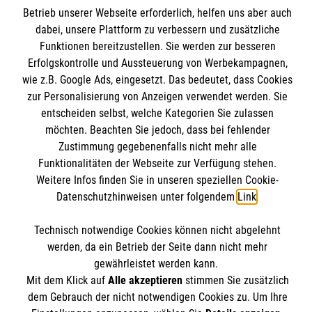
Betrieb unserer Webseite erforderlich, helfen uns aber auch
Kontakt
Malteser online
dabei, unsere Plattform zu verbessern und zusätzliche
Impressum
Funktionen bereitzustellen. Sie werden zur besseren
Datenschutz
Erfolgskontrolle und Aussteuerung von Werbekampagnen,
Malteserorden
wie z.B. Google Ads, eingesetzt. Das bedeutet, dass Cookies
Barrierefreiheit
Malteser Jugend
zur Personalisierung von Anzeigen verwendet werden. Sie
Spendenkonto
entscheiden selbst, welche Kategorien Sie zulassen
Malteser International
möchten. Beachten Sie jedoch, dass bei fehlender
Mediathek
Zustimmung gegebenenfalls nicht mehr alle
Empfänger: Malteser Hilfsdienst e.V.
Sharepoint
Funktionalitäten der Webseite zur Verfügung stehen.
IBAN: DE103 7060 120 120 120 0001 2
Soziale Netzwerke
Weitere Infos finden Sie in unseren speziellen Cookie-
BIC: GENODED 1PA7
Datenschutzhinweisen unter folgendem
Link
.
Technisch notwendige Cookies können nicht abgelehnt
Der Malteser Hilfsdienst e.V. ist als eingetragene
werden, da ein Betrieb der Seite dann nicht mehr
gemeinnützige Organisation von der Körperschaft- und
gewährleistet werden kann.
Mit dem Klick auf
Alle akzeptieren
stimmen Sie zusätzlich
Gewerbesteuer befreit.
dem Gebrauch der nicht notwendigen Cookies zu. Um Ihre