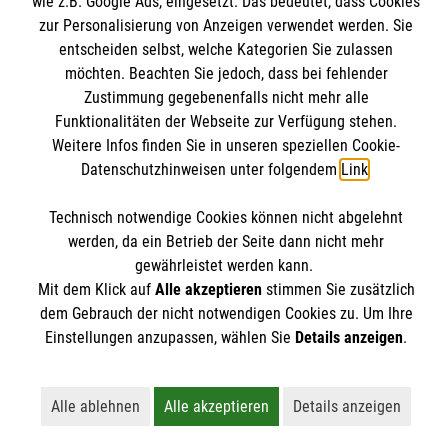
wie z.B. Google Ads, eingesetzt. Das bedeutet, dass Cookies
Impressum
zur Personalisierung von Anzeigen verwendet werden. Sie
Datenschutz
entscheiden selbst, welche Kategorien Sie zulassen
Malteserorden
möchten. Beachten Sie jedoch, dass bei fehlender
Barrierefreiheit
Malteser Jugend
Zustimmung gegebenenfalls nicht mehr alle
Spendenkonto
Funktionalitäten der Webseite zur Verfügung stehen.
Malteser International
Weitere Infos finden Sie in unseren speziellen Cookie-
Mediathek
Datenschutzhinweisen unter folgendem
Link
.
Empfänger: Malteser Hilfsdienst e.V.
Sharepoint
IBAN: DE103 7060 120 120 120 0001 2
Soziale Netzwerke
Technisch notwendige Cookies können nicht abgelehnt
BIC: GENODED 1PA7
werden, da ein Betrieb der Seite dann nicht mehr
gewährleistet werden kann.
Mit dem Klick auf
Alle akzeptieren
stimmen Sie zusätzlich
Der Malteser Hilfsdienst e.V. ist als eingetragene
dem Gebrauch der nicht notwendigen Cookies zu. Um Ihre
gemeinnützige Organisation von der Körperschaft- und
Einstellungen anzupassen, wählen Sie
Details anzeigen
.
Gewerbesteuer befreit.
Alle ablehnen
Alle akzeptieren
Details anzeigen
Lehnt alle nicht-essentiellen Cookies ab
Akzeptiert alle Cookies einschließl
Öffnet detailli