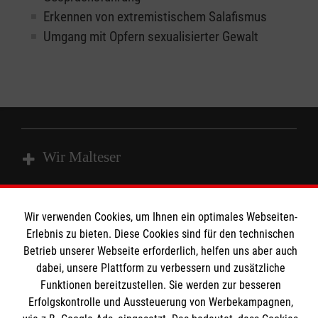
Erkennen von extremistischem Salafismus
Umgang mit Opfern sexualisierter Gewalt
Wir Malteser
Unsere Kurse
Wir verwenden Cookies, um Ihnen ein optimales Webseiten-
Das MBZ Westfalen
Informationen
Erlebnis zu bieten. Diese Cookies sind für den technischen
Betrieb unserer Webseite erforderlich, helfen uns aber auch
Spenden
dabei, unsere Plattform zu verbessern und zusätzliche
Wir Malteser
Funktionen bereitzustellen. Sie werden zur besseren
Downloads
Erfolgskontrolle und Aussteuerung von Werbekampagnen,
Kontakt
Malteser online