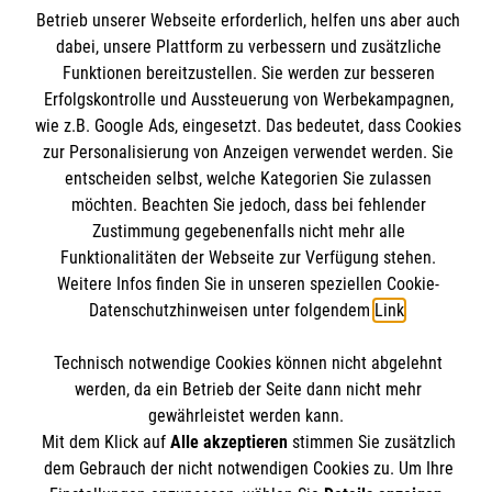
Wir Malteser
Betrieb unserer Webseite erforderlich, helfen uns aber auch
Downloads
dabei, unsere Plattform zu verbessern und zusätzliche
Kontakt
Malteser online
Funktionen bereitzustellen. Sie werden zur besseren
Impressum
Erfolgskontrolle und Aussteuerung von Werbekampagnen,
wie z.B. Google Ads, eingesetzt. Das bedeutet, dass Cookies
Datenschutz
Malteserorden
zur Personalisierung von Anzeigen verwendet werden. Sie
Barrierefreiheit
entscheiden selbst, welche Kategorien Sie zulassen
Malteser Jugend
Spendenkonto
möchten. Beachten Sie jedoch, dass bei fehlender
Malteser International
Zustimmung gegebenenfalls nicht mehr alle
Mediathek
Funktionalitäten der Webseite zur Verfügung stehen.
Empfänger: Malteser Hilfsdienst e.V.
Weitere Infos finden Sie in unseren speziellen Cookie-
Sharepoint
IBAN: DE103 7060 120 120 120 0001 2
Datenschutzhinweisen unter folgendem
Link
.
Soziale Netzwerke
BIC: GENODED 1PA7
Technisch notwendige Cookies können nicht abgelehnt
werden, da ein Betrieb der Seite dann nicht mehr
Der Malteser Hilfsdienst e.V. ist als eingetragene
gewährleistet werden kann.
Mit dem Klick auf
Alle akzeptieren
stimmen Sie zusätzlich
gemeinnützige Organisation von der Körperschaft- und
dem Gebrauch der nicht notwendigen Cookies zu. Um Ihre
Gewerbesteuer befreit.