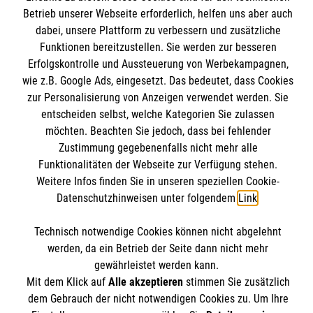
Wir Malteser
Betrieb unserer Webseite erforderlich, helfen uns aber auch
Downloads
dabei, unsere Plattform zu verbessern und zusätzliche
Kontakt
Malteser online
Funktionen bereitzustellen. Sie werden zur besseren
Impressum
Erfolgskontrolle und Aussteuerung von Werbekampagnen,
wie z.B. Google Ads, eingesetzt. Das bedeutet, dass Cookies
Datenschutz
Malteserorden
zur Personalisierung von Anzeigen verwendet werden. Sie
Barrierefreiheit
entscheiden selbst, welche Kategorien Sie zulassen
Malteser Jugend
Spendenkonto
möchten. Beachten Sie jedoch, dass bei fehlender
Malteser International
Zustimmung gegebenenfalls nicht mehr alle
Mediathek
Funktionalitäten der Webseite zur Verfügung stehen.
Empfänger: Malteser Hilfsdienst e.V.
Weitere Infos finden Sie in unseren speziellen Cookie-
Sharepoint
IBAN: DE103 7060 120 120 120 0001 2
Datenschutzhinweisen unter folgendem
Link
.
Soziale Netzwerke
BIC: GENODED 1PA7
Technisch notwendige Cookies können nicht abgelehnt
werden, da ein Betrieb der Seite dann nicht mehr
Der Malteser Hilfsdienst e.V. ist als eingetragene
gewährleistet werden kann.
Mit dem Klick auf
Alle akzeptieren
stimmen Sie zusätzlich
gemeinnützige Organisation von der Körperschaft- und
dem Gebrauch der nicht notwendigen Cookies zu. Um Ihre
Gewerbesteuer befreit.