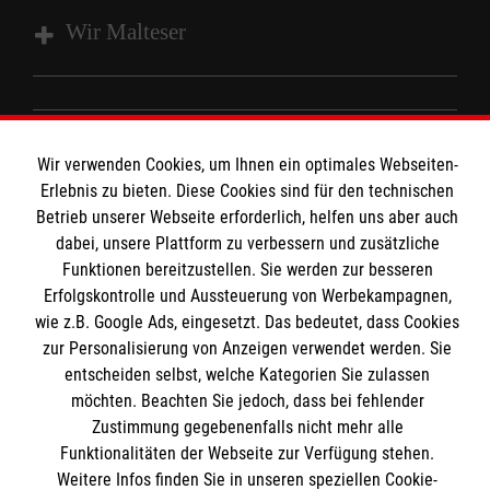
Wir Malteser
Unsere Kurse
Das MBZ Westfalen
Informationen
Wir verwenden Cookies, um Ihnen ein optimales Webseiten-
Spenden
Erlebnis zu bieten. Diese Cookies sind für den technischen
Wir Malteser
Betrieb unserer Webseite erforderlich, helfen uns aber auch
Downloads
dabei, unsere Plattform zu verbessern und zusätzliche
Kontakt
Funktionen bereitzustellen. Sie werden zur besseren
Malteser online
Erfolgskontrolle und Aussteuerung von Werbekampagnen,
Impressum
wie z.B. Google Ads, eingesetzt. Das bedeutet, dass Cookies
Datenschutz
zur Personalisierung von Anzeigen verwendet werden. Sie
Malteserorden
Barrierefreiheit
entscheiden selbst, welche Kategorien Sie zulassen
Malteser Jugend
Spendenkonto
möchten. Beachten Sie jedoch, dass bei fehlender
Malteser International
Zustimmung gegebenenfalls nicht mehr alle
Funktionalitäten der Webseite zur Verfügung stehen.
Mediathek
Empfänger: Malteser Hilfsdienst e.V.
Weitere Infos finden Sie in unseren speziellen Cookie-
Sharepoint