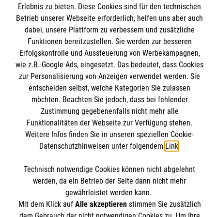
Downloads
Erlebnis zu bieten. Diese Cookies sind für den technischen
Betrieb unserer Webseite erforderlich, helfen uns aber auch
Kontakt
Malteser online
dabei, unsere Plattform zu verbessern und zusätzliche
Impressum
Funktionen bereitzustellen. Sie werden zur besseren
Datenschutz
Erfolgskontrolle und Aussteuerung von Werbekampagnen,
Malteserorden
wie z.B. Google Ads, eingesetzt. Das bedeutet, dass Cookies
Barrierefreiheit
Malteser Jugend
zur Personalisierung von Anzeigen verwendet werden. Sie
Spendenkonto
entscheiden selbst, welche Kategorien Sie zulassen
Malteser International
möchten. Beachten Sie jedoch, dass bei fehlender
Mediathek
Zustimmung gegebenenfalls nicht mehr alle
Empfänger: Malteser Hilfsdienst e.V.
Sharepoint
Funktionalitäten der Webseite zur Verfügung stehen.
IBAN: DE103 7060 120 120 120 0001 2
Soziale Netzwerke
Weitere Infos finden Sie in unseren speziellen Cookie-
BIC: GENODED 1PA7
Datenschutzhinweisen unter folgendem
Link
.
Technisch notwendige Cookies können nicht abgelehnt
Der Malteser Hilfsdienst e.V. ist als eingetragene
werden, da ein Betrieb der Seite dann nicht mehr
gemeinnützige Organisation von der Körperschaft- und
gewährleistet werden kann.
Mit dem Klick auf
Alle akzeptieren
stimmen Sie zusätzlich
Gewerbesteuer befreit.
dem Gebrauch der nicht notwendigen Cookies zu. Um Ihre