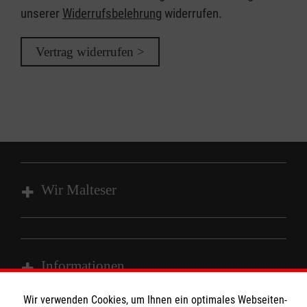
unserer
Widerrufsbelehrung
widerrufen.
Vertrag widerrufen >
Wir Malteser
Unsere Kurse
Das MBZ Westfalen
Informationen
Spenden
Wir verwenden Cookies, um Ihnen ein optimales Webseiten-
Wir Malteser