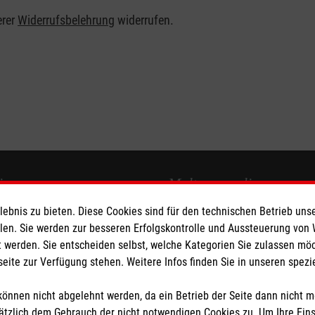
erer
Widerrufsbelehrung
widerrufen.
ionen
Malteser online
bnis zu bieten. Diese Cookies sind für den technischen Betrieb unse
Malteserorden
llen. Sie werden zur besseren Erfolgskontrolle und Aussteuerung von
Malteser Jugend
 werden. Sie entscheiden selbst, welche Kategorien Sie zulassen mö
seite zur Verfügung stehen. Weitere Infos finden Sie in unseren spe
Malteser International
z
Sharepoint
önnen nicht abgelehnt werden, da ein Betrieb der Seite dann nicht 
heit
tzlich dem Gebrauch der nicht notwendigen Cookies zu. Um Ihre Ein