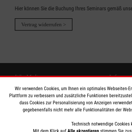
Hier können Sie die Buchung Ihres Seminars gemäß uns
Vertrag widerrufen >
Wir Malteser
Informat
Wir verwenden Cookies, um Ihnen ein optimales Webseiten-Erle
Unsere Kurse
Downloads
Plattform zu verbessern und zusätzliche Funktionen bereitzuste
Das MBZ Westfalen
Kontakt
dass Cookies zur Personalisierung von Anzeigen verwendet
gegebenenfalls nicht mehr alle Funktionalitäten der Web
Spenden
Impressum
Wir Malteser
Datenschut
Technisch notwendige Cookies k
Barrierefrei
Mit dem Klick auf
Alle akzeptieren
stimmen Sie zusä