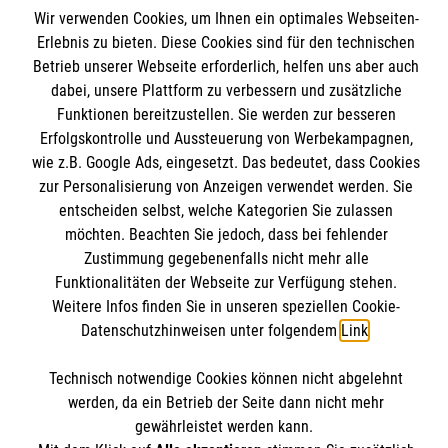
Wir verwenden Cookies, um Ihnen ein optimales Webseiten-
Das MBZ Westfalen
Informationen
Erlebnis zu bieten. Diese Cookies sind für den technischen
Spenden
Betrieb unserer Webseite erforderlich, helfen uns aber auch
Wir Malteser
dabei, unsere Plattform zu verbessern und zusätzliche
Downloads
Funktionen bereitzustellen. Sie werden zur besseren
Kontakt
Erfolgskontrolle und Aussteuerung von Werbekampagnen,
Malteser online
wie z.B. Google Ads, eingesetzt. Das bedeutet, dass Cookies
Impressum
zur Personalisierung von Anzeigen verwendet werden. Sie
Datenschutz
entscheiden selbst, welche Kategorien Sie zulassen
Malteserorden
Barrierefreiheit
möchten. Beachten Sie jedoch, dass bei fehlender
Malteser Jugend
Spendenkonto
Zustimmung gegebenenfalls nicht mehr alle
Malteser International
Funktionalitäten der Webseite zur Verfügung stehen.
Weitere Infos finden Sie in unseren speziellen Cookie-
Mediathek
Empfänger: Malteser Hilfsdienst e.V.
Datenschutzhinweisen unter folgendem
Link
.
Sharepoint
IBAN: DE103 7060 120 120 120 0001 2
Soziale Netzwerke
Technisch notwendige Cookies können nicht abgelehnt
BIC: GENODED 1PA7
werden, da ein Betrieb der Seite dann nicht mehr
gewährleistet werden kann.