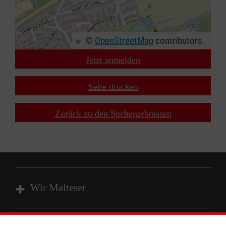
©
OpenStreetMap
contributors.
Jetzt anmelden
+
−
Seite drucken
⇧
Zurück zu den Suchergebnissen
Wir Malteser
Unsere Kurse