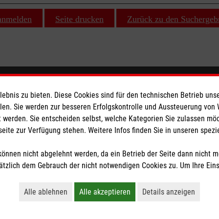
 anmelden
Seite drucken
Zurück zu den Suchergeb
ionen
Malteser online
bnis zu bieten. Diese Cookies sind für den technischen Betrieb unse
llen. Sie werden zur besseren Erfolgskontrolle und Aussteuerung von
Malteserorden
 werden. Sie entscheiden selbst, welche Kategorien Sie zulassen mö
seite zur Verfügung stehen. Weitere Infos finden Sie in unseren spe
Malteser Jugend
Malteser International
önnen nicht abgelehnt werden, da ein Betrieb der Seite dann nicht 
z
Sharepoint
tzlich dem Gebrauch der nicht notwendigen Cookies zu. Um Ihre Ein
heit
Alle ablehnen
Alle akzeptieren
Details anzeigen
tzige Organisation von der Körperschaft- und Gewerbesteuer befreit.
Lehnt alle nicht-essentiellen Cookies ab
Akzeptiert alle Cookies einschließl
Öffnet detaillie