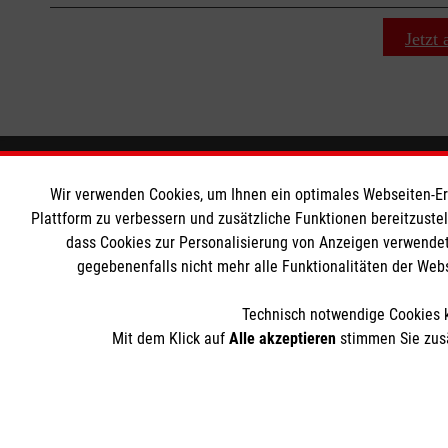
⇧
Jetzt
Wir Malteser
Informat
Wir verwenden Cookies, um Ihnen ein optimales Webseiten-Erle
Plattform zu verbessern und zusätzliche Funktionen bereitzuste
Unsere Kurse
Downloads
dass Cookies zur Personalisierung von Anzeigen verwendet
gegebenenfalls nicht mehr alle Funktionalitäten der Web
Das MBZ Westfalen
Kontakt
Spenden
Impressum
Technisch notwendige Cookies k
Wir Malteser
Datenschut
Mit dem Klick auf
Alle akzeptieren
stimmen Sie zusä
Barrierefrei
Der Malteser Hilfsdienst e.V. ist als eingetragene gemeinnü