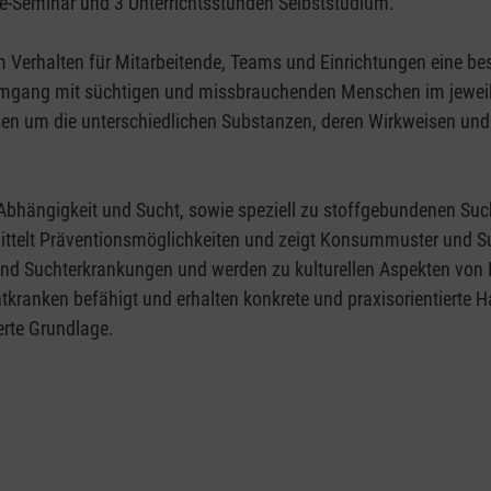
ne-Seminar und 3 Unterrichtsstunden Selbststudium.
em Verhalten für Mitarbeitende, Teams und Einrichtungen eine be
mgang mit süchtigen und missbrauchenden Menschen im jeweilige
n um die unterschiedlichen Substanzen, deren Wirkweisen und
Abhängigkeit und Sucht, sowie speziell zu stoffgebundenen Suc
ittelt Präventionsmöglichkeiten und zeigt Konsummuster und S
 Suchterkrankungen und werden zu kulturellen Aspekten von K
tkranken befähigt und erhalten konkrete und praxisorientierte
erte Grundlage.