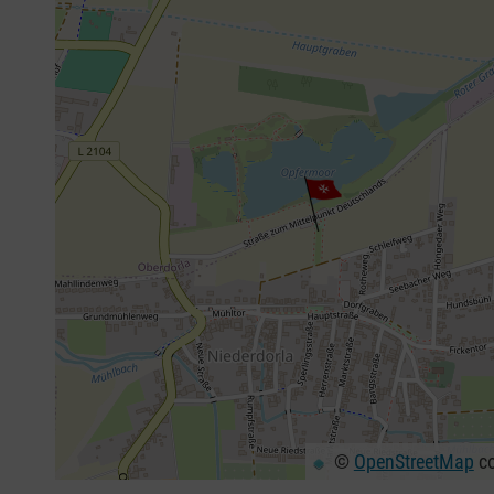
©
OpenStreetMap
co
+
−