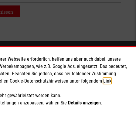
nissen
Soziale Netzwerke
rer Webseite erforderlich, helfen uns aber auch dabei, unsere
 Werbekampagnen, wie z.B. Google Ads, eingesetzt. Das bedeutet,
chten. Beachten Sie jedoch, dass bei fehlender Zustimmung
ziellen Cookie-Datenschutzhinweisen unter folgendem
Link
.
mehr gewährleistet werden kann.
stellungen anzupassen, wählen Sie
Details anzeigen
.
ich Marketing und Analyse
rte Cookie-Einstellungen