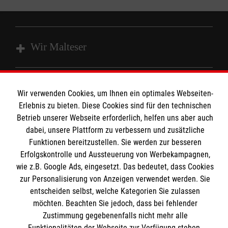
Wir Malteser
Unsere Kurse
Wir verwenden Cookies, um Ihnen ein optimales Webseiten-
Das MBZ Westfalen
Informationen
Erlebnis zu bieten. Diese Cookies sind für den technischen
Spenden
Betrieb unserer Webseite erforderlich, helfen uns aber auch
dabei, unsere Plattform zu verbessern und zusätzliche
Wir Malteser
Downloads
Funktionen bereitzustellen. Sie werden zur besseren
Erfolgskontrolle und Aussteuerung von Werbekampagnen,
Kontakt
Malteser online
wie z.B. Google Ads, eingesetzt. Das bedeutet, dass Cookies
Impressum
zur Personalisierung von Anzeigen verwendet werden. Sie
Datenschutz
entscheiden selbst, welche Kategorien Sie zulassen
Malteserorden
Barrierefreiheit
möchten. Beachten Sie jedoch, dass bei fehlender
Malteser Jugend
Spendenkonto
Zustimmung gegebenenfalls nicht mehr alle
Malteser International
Funktionalitäten der Webseite zur Verfügung stehen.