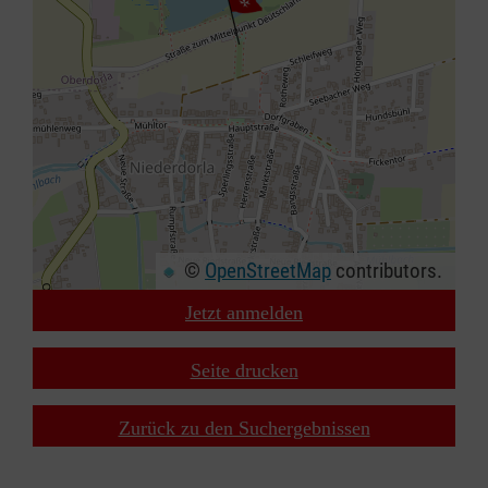
©
OpenStreetMap
contributors.
Jetzt anmelden
+
−
Seite drucken
⇧
Zurück zu den Suchergebnissen