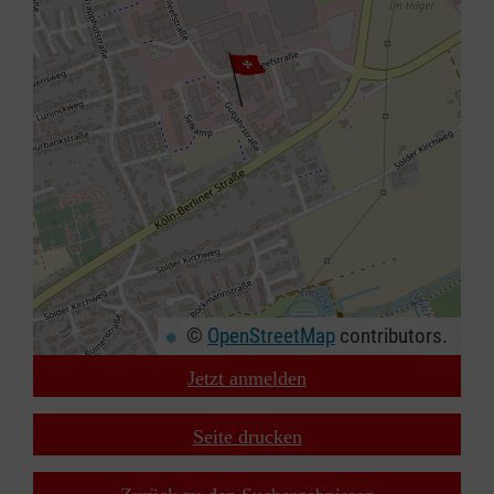
©
OpenStreetMap
contributors.
Jetzt anmelden
+
−
Seite drucken
⇧