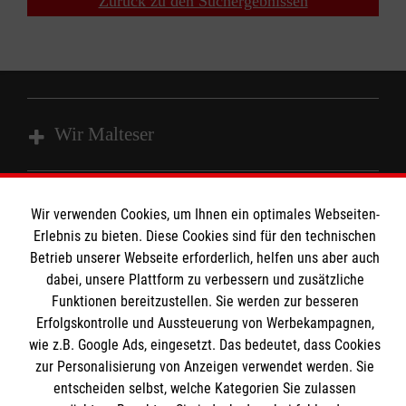
Zurück zu den Suchergebnissen
Wir Malteser
Unsere Kurse
Wir verwenden Cookies, um Ihnen ein optimales Webseiten-
Das MBZ Westfalen
Informationen
Erlebnis zu bieten. Diese Cookies sind für den technischen
Spenden
Betrieb unserer Webseite erforderlich, helfen uns aber auch
dabei, unsere Plattform zu verbessern und zusätzliche
Wir Malteser
Downloads
Funktionen bereitzustellen. Sie werden zur besseren
Erfolgskontrolle und Aussteuerung von Werbekampagnen,
Kontakt
Malteser online
wie z.B. Google Ads, eingesetzt. Das bedeutet, dass Cookies
Impressum
zur Personalisierung von Anzeigen verwendet werden. Sie
Datenschutz
entscheiden selbst, welche Kategorien Sie zulassen
Malteserorden