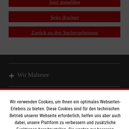
Jetzt anmelden
+
−
Seite drucken
⇧
Zurück zu den Suchergebnissen
Wir Malteser
Unsere Kurse
Wir verwenden Cookies, um Ihnen ein optimales Webseiten-
Das MBZ Westfalen
Informationen
Erlebnis zu bieten. Diese Cookies sind für den technischen
Spenden
Betrieb unserer Webseite erforderlich, helfen uns aber auch
Wir Malteser
dabei, unsere Plattform zu verbessern und zusätzliche
Downloads