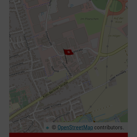
©
OpenStreetMap
contributors.