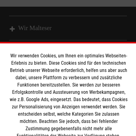
Wir Malteser
Unsere Kurse
Wir verwenden Cookies, um Ihnen ein optimales Webseiten-
Das MBZ Westfalen
Informationen
Erlebnis zu bieten. Diese Cookies sind für den technischen
Spenden
Betrieb unserer Webseite erforderlich, helfen uns aber auch
dabei, unsere Plattform zu verbessern und zusätzliche
Wir Malteser
Downloads
Funktionen bereitzustellen. Sie werden zur besseren
Erfolgskontrolle und Aussteuerung von Werbekampagnen,
Kontakt
Malteser online
wie z.B. Google Ads, eingesetzt. Das bedeutet, dass Cookies
Impressum
zur Personalisierung von Anzeigen verwendet werden. Sie
Datenschutz
entscheiden selbst, welche Kategorien Sie zulassen
Malteserorden
Barrierefreiheit
möchten. Beachten Sie jedoch, dass bei fehlender
Malteser Jugend
Spendenkonto
Zustimmung gegebenenfalls nicht mehr alle
Malteser International
Funktionalitäten der Webseite zur Verfügung stehen.