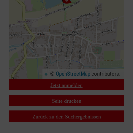
©
OpenStreetMap
contributors.
Jetzt anmelden
+
−
Seite drucken
⇧
Zurück zu den Suchergebnissen