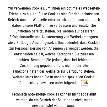
Unsere Kurse
Wir verwenden Cookies, um Ihnen ein optimales Webseiten-
Das MBZ Westfalen
Informationen
Erlebnis zu bieten. Diese Cookies sind für den technischen
Spenden
Betrieb unserer Webseite erforderlich, helfen uns aber auch
Wir Malteser
dabei, unsere Plattform zu verbessern und zusätzliche
Downloads
Funktionen bereitzustellen. Sie werden zur besseren
Kontakt
Erfolgskontrolle und Aussteuerung von Werbekampagnen,
Malteser online
wie z.B. Google Ads, eingesetzt. Das bedeutet, dass Cookies
Impressum
zur Personalisierung von Anzeigen verwendet werden. Sie
Datenschutz
entscheiden selbst, welche Kategorien Sie zulassen
Malteserorden
Barrierefreiheit
möchten. Beachten Sie jedoch, dass bei fehlender
Malteser Jugend
Spendenkonto
Zustimmung gegebenenfalls nicht mehr alle
Malteser International
Funktionalitäten der Webseite zur Verfügung stehen.
Weitere Infos finden Sie in unseren speziellen Cookie-
Mediathek
Empfänger: Malteser Hilfsdienst e.V.
Datenschutzhinweisen unter folgendem
Link
.
Sharepoint
IBAN: DE103 7060 120 120 120 0001 2
Soziale Netzwerke
Technisch notwendige Cookies können nicht abgelehnt
BIC: GENODED 1PA7
werden, da ein Betrieb der Seite dann nicht mehr
gewährleistet werden kann.