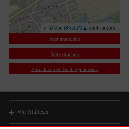
©
OpenStreetMap
contributors.
Jetzt anmelden
+
−
Seite drucken
⇧
Zurück zu den Suchergebnissen
Wir Malteser