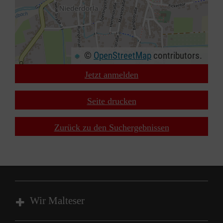
©
OpenStreetMap
contributors.
Jetzt anmelden
+
−
Seite drucken
⇧
Zurück zu den Suchergebnissen
Wir Malteser