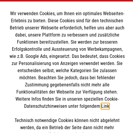
Unsere Kurse
Wir verwenden Cookies, um Ihnen ein optimales Webseiten-
Das MBZ Westfalen
Informationen
Erlebnis zu bieten. Diese Cookies sind für den technischen
Spenden
Betrieb unserer Webseite erforderlich, helfen uns aber auch
dabei, unsere Plattform zu verbessern und zusätzliche
Wir Malteser
Downloads
Funktionen bereitzustellen. Sie werden zur besseren
Erfolgskontrolle und Aussteuerung von Werbekampagnen,
Kontakt
Malteser online
wie z.B. Google Ads, eingesetzt. Das bedeutet, dass Cookies
Impressum
zur Personalisierung von Anzeigen verwendet werden. Sie
Datenschutz
entscheiden selbst, welche Kategorien Sie zulassen
Malteserorden
Barrierefreiheit
möchten. Beachten Sie jedoch, dass bei fehlender
Malteser Jugend
Spendenkonto
Zustimmung gegebenenfalls nicht mehr alle
Funktionalitäten der Webseite zur Verfügung stehen.
Malteser International
Weitere Infos finden Sie in unseren speziellen Cookie-
Mediathek
Datenschutzhinweisen unter folgendem
Link
.
Empfänger: Malteser Hilfsdienst e.V.
Sharepoint
IBAN: DE103 7060 120 120 120 0001 2
Soziale Netzwerke
Technisch notwendige Cookies können nicht abgelehnt
BIC: GENODED 1PA7
werden, da ein Betrieb der Seite dann nicht mehr