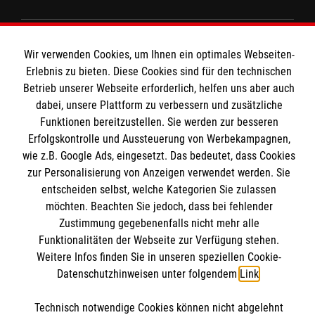
Unsere Kurse
Wir verwenden Cookies, um Ihnen ein optimales Webseiten-
Das MBZ Westfalen
Informationen
Erlebnis zu bieten. Diese Cookies sind für den technischen
Spenden
Betrieb unserer Webseite erforderlich, helfen uns aber auch
dabei, unsere Plattform zu verbessern und zusätzliche
Wir Malteser
Downloads
Funktionen bereitzustellen. Sie werden zur besseren
Erfolgskontrolle und Aussteuerung von Werbekampagnen,
Kontakt
Malteser online
wie z.B. Google Ads, eingesetzt. Das bedeutet, dass Cookies
Impressum
zur Personalisierung von Anzeigen verwendet werden. Sie
Datenschutz
entscheiden selbst, welche Kategorien Sie zulassen
Malteserorden
Barrierefreiheit
möchten. Beachten Sie jedoch, dass bei fehlender
Malteser Jugend
Spendenkonto
Zustimmung gegebenenfalls nicht mehr alle
Funktionalitäten der Webseite zur Verfügung stehen.
Malteser International
Weitere Infos finden Sie in unseren speziellen Cookie-
Mediathek
Datenschutzhinweisen unter folgendem
Link
.
Empfänger: Malteser Hilfsdienst e.V.
Sharepoint
IBAN: DE103 7060 120 120 120 0001 2
Soziale Netzwerke
Technisch notwendige Cookies können nicht abgelehnt