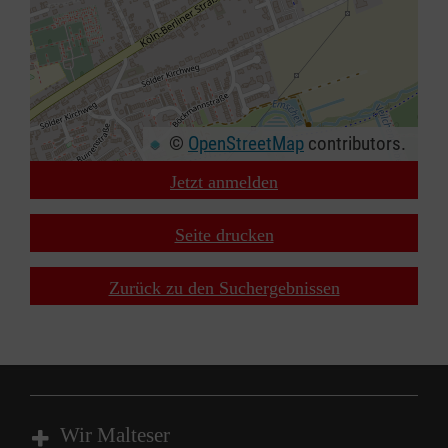
©
OpenStreetMap
contributors.
Jetzt anmelden
+
−
Seite drucken
⇧
Zurück zu den Suchergebnissen
Wir Malteser