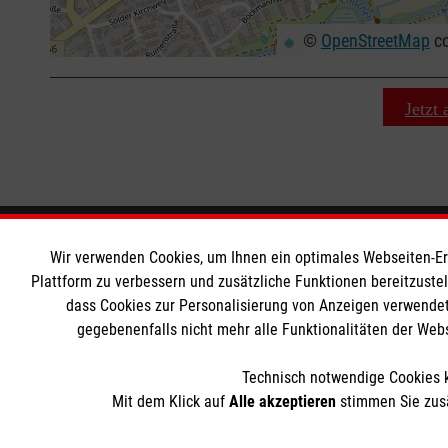
©
OpenStreetMap
co
+
−
⇧
Jetzt
Wir Malteser
Informat
Wir verwenden Cookies, um Ihnen ein optimales Webseiten-Erle
Plattform zu verbessern und zusätzliche Funktionen bereitzuste
dass Cookies zur Personalisierung von Anzeigen verwendet
Unsere Kurse
Downloads
gegebenenfalls nicht mehr alle Funktionalitäten der Web
Das MBZ Westfalen
Kontakt
Spenden
Impressum
Technisch notwendige Cookies k
Wir Malteser
Datenschut
Mit dem Klick auf
Alle akzeptieren
stimmen Sie zusä
Barrierefrei