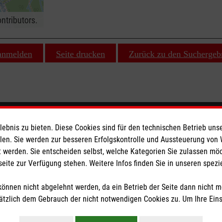
ntributors.
 anmelden
Seite drucken
Zurück zu den Suchergeb
ionen
Malteser online
bnis zu bieten. Diese Cookies sind für den technischen Betrieb unse
llen. Sie werden zur besseren Erfolgskontrolle und Aussteuerung von
 werden. Sie entscheiden selbst, welche Kategorien Sie zulassen mö
Malteserorden
seite zur Verfügung stehen. Weitere Infos finden Sie in unseren spe
Malteser Jugend
Malteser International
önnen nicht abgelehnt werden, da ein Betrieb der Seite dann nicht 
z
Sharepoint
tzlich dem Gebrauch der nicht notwendigen Cookies zu. Um Ihre Ein
heit