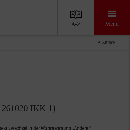
Menu
A-Z
Zurück
ng (DO FHE 261020 IKK 1)
rspektivwechsel in der Wahrnehmung „Anderer“