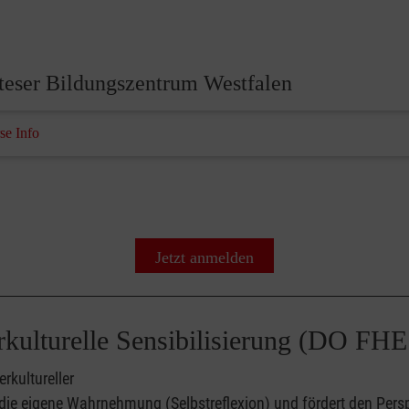
teser Bildungszentrum Westfalen
se Info
Jetzt anmelden
ulturelle Kompetenz I, Interkulturelle Sensibilisieru
rkultureller
r die eigene Wahrnehmung (Selbstreflexion) und fördert den Pe