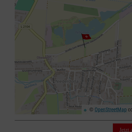
©
OpenStreetMap
co
+
−
⇧
Jetzt