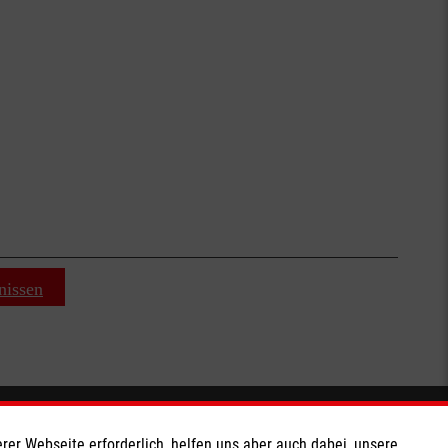
nissen
Soziale Netzwerke
rer Webseite erforderlich, helfen uns aber auch dabei, unsere