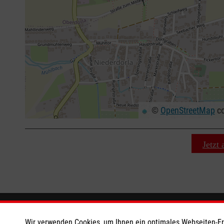
©
OpenStreetMap
co
+
−
⇧
Jetzt
Wir Malteser
Informat
Wir verwenden Cookies, um Ihnen ein optimales Webseiten-Erle