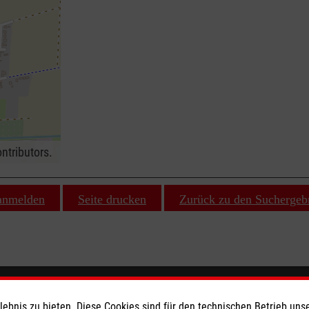
ntributors.
 anmelden
Seite drucken
Zurück zu den Suchergeb
ionen
Malteser online
bnis zu bieten. Diese Cookies sind für den technischen Betrieb unse