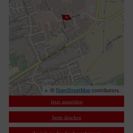
©
OpenStreetMap
contributors.
Jetzt anmelden
+
−
Seite drucken
⇧