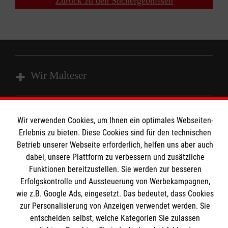
Zurück zu den Suchergebnissen
Wir Malteser
Unsere Kurse
Wir verwenden Cookies, um Ihnen ein optimales Webseiten-
Das MBZ Westfalen
Informationen
Erlebnis zu bieten. Diese Cookies sind für den technischen
Spenden
Betrieb unserer Webseite erforderlich, helfen uns aber auch
dabei, unsere Plattform zu verbessern und zusätzliche
Wir Malteser
Downloads
Funktionen bereitzustellen. Sie werden zur besseren
Erfolgskontrolle und Aussteuerung von Werbekampagnen,
Kontakt
Malteser online
wie z.B. Google Ads, eingesetzt. Das bedeutet, dass Cookies
Impressum
zur Personalisierung von Anzeigen verwendet werden. Sie
Datenschutz
entscheiden selbst, welche Kategorien Sie zulassen
Malteserorden