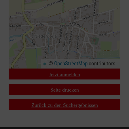
©
OpenStreetMap
contributors.
Jetzt anmelden
+
−
Seite drucken
⇧
Zurück zu den Suchergebnissen