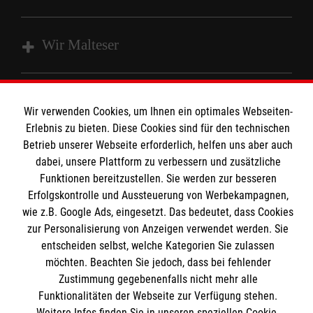
Wir Malteser
Unsere Kurse
Wir verwenden Cookies, um Ihnen ein optimales Webseiten-
Das MBZ Westfalen
Informationen
Erlebnis zu bieten. Diese Cookies sind für den technischen
Spenden
Betrieb unserer Webseite erforderlich, helfen uns aber auch
Wir Malteser
dabei, unsere Plattform zu verbessern und zusätzliche
Downloads
Funktionen bereitzustellen. Sie werden zur besseren
Kontakt
Erfolgskontrolle und Aussteuerung von Werbekampagnen,
Malteser online
wie z.B. Google Ads, eingesetzt. Das bedeutet, dass Cookies
Impressum
zur Personalisierung von Anzeigen verwendet werden. Sie
Datenschutz
entscheiden selbst, welche Kategorien Sie zulassen
Malteserorden
Barrierefreiheit
möchten. Beachten Sie jedoch, dass bei fehlender
Malteser Jugend
Spendenkonto
Zustimmung gegebenenfalls nicht mehr alle
Malteser International
Funktionalitäten der Webseite zur Verfügung stehen.
Weitere Infos finden Sie in unseren speziellen Cookie-