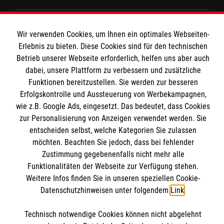
Unsere Kurse
Das MBZ Westfalen
Informationen
Wir verwenden Cookies, um Ihnen ein optimales Webseiten-
Spenden
Erlebnis zu bieten. Diese Cookies sind für den technischen
Wir Malteser
Betrieb unserer Webseite erforderlich, helfen uns aber auch
Downloads
dabei, unsere Plattform zu verbessern und zusätzliche
Kontakt
Funktionen bereitzustellen. Sie werden zur besseren
Malteser online
Erfolgskontrolle und Aussteuerung von Werbekampagnen,
Impressum
wie z.B. Google Ads, eingesetzt. Das bedeutet, dass Cookies
Datenschutz
zur Personalisierung von Anzeigen verwendet werden. Sie
Malteserorden
Barrierefreiheit
entscheiden selbst, welche Kategorien Sie zulassen
Malteser Jugend
Spendenkonto
möchten. Beachten Sie jedoch, dass bei fehlender
Malteser International
Zustimmung gegebenenfalls nicht mehr alle
Funktionalitäten der Webseite zur Verfügung stehen.
Mediathek
Empfänger: Malteser Hilfsdienst e.V.
Weitere Infos finden Sie in unseren speziellen Cookie-
Sharepoint
Datenschutzhinweisen unter folgendem
Link
.
IBAN: DE103 7060 120 120 120 0001 2
Soziale Netzwerke
BIC: GENODED 1PA7
Technisch notwendige Cookies können nicht abgelehnt