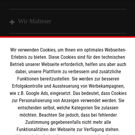
Wir Malteser
Unsere Kurse
Wir verwenden Cookies, um Ihnen ein optimales Webseiten-
Das MBZ Westfalen
Informationen
Erlebnis zu bieten. Diese Cookies sind für den technischen
Spenden
Betrieb unserer Webseite erforderlich, helfen uns aber auch
Wir Malteser
dabei, unsere Plattform zu verbessern und zusätzliche
Downloads
Funktionen bereitzustellen. Sie werden zur besseren
Kontakt
Erfolgskontrolle und Aussteuerung von Werbekampagnen,
Malteser online
wie z.B. Google Ads, eingesetzt. Das bedeutet, dass Cookies
Impressum
zur Personalisierung von Anzeigen verwendet werden. Sie
Datenschutz
entscheiden selbst, welche Kategorien Sie zulassen
Malteserorden
Barrierefreiheit
möchten. Beachten Sie jedoch, dass bei fehlender
Malteser Jugend
Spendenkonto
Zustimmung gegebenenfalls nicht mehr alle
Malteser International
Funktionalitäten der Webseite zur Verfügung stehen.