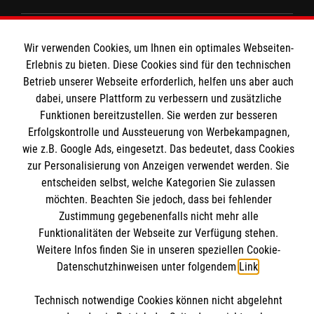
Unsere Kurse
Das MBZ Westfalen
Informationen
Wir verwenden Cookies, um Ihnen ein optimales Webseiten-
Spenden
Erlebnis zu bieten. Diese Cookies sind für den technischen
Wir Malteser
Betrieb unserer Webseite erforderlich, helfen uns aber auch
Downloads
dabei, unsere Plattform zu verbessern und zusätzliche
Kontakt
Funktionen bereitzustellen. Sie werden zur besseren
Malteser online
Erfolgskontrolle und Aussteuerung von Werbekampagnen,
Impressum
wie z.B. Google Ads, eingesetzt. Das bedeutet, dass Cookies
Datenschutz
zur Personalisierung von Anzeigen verwendet werden. Sie
Malteserorden
Barrierefreiheit
entscheiden selbst, welche Kategorien Sie zulassen
Malteser Jugend
Spendenkonto
möchten. Beachten Sie jedoch, dass bei fehlender
Malteser International
Zustimmung gegebenenfalls nicht mehr alle
Funktionalitäten der Webseite zur Verfügung stehen.
Mediathek
Empfänger: Malteser Hilfsdienst e.V.
Weitere Infos finden Sie in unseren speziellen Cookie-
Sharepoint
Datenschutzhinweisen unter folgendem
Link
.
IBAN: DE103 7060 120 120 120 0001 2
Soziale Netzwerke
BIC: GENODED 1PA7
Technisch notwendige Cookies können nicht abgelehnt