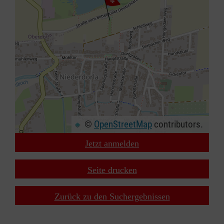
©
OpenStreetMap
contributors.
Jetzt anmelden
+
−
Seite drucken
⇧
Zurück zu den Suchergebnissen