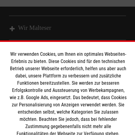
Wir Malteser
Unsere Kurse
Wir verwenden Cookies, um Ihnen ein optimales Webseiten-
Das MBZ Westfalen
Informationen
Erlebnis zu bieten. Diese Cookies sind für den technischen
Spenden
Betrieb unserer Webseite erforderlich, helfen uns aber auch
dabei, unsere Plattform zu verbessern und zusätzliche
Wir Malteser
Downloads
Funktionen bereitzustellen. Sie werden zur besseren
Erfolgskontrolle und Aussteuerung von Werbekampagnen,
Kontakt
Malteser online
wie z.B. Google Ads, eingesetzt. Das bedeutet, dass Cookies
Impressum
zur Personalisierung von Anzeigen verwendet werden. Sie
Datenschutz
entscheiden selbst, welche Kategorien Sie zulassen
Malteserorden
möchten. Beachten Sie jedoch, dass bei fehlender
Barrierefreiheit
Malteser Jugend
Zustimmung gegebenenfalls nicht mehr alle
Spendenkonto
Funktionalitäten der Webseite zur Verfügung stehen.
Malteser International