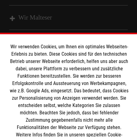
Wir Malteser
Unsere Kurse
Wir verwenden Cookies, um Ihnen ein optimales Webseiten-
Das MBZ Westfalen
Informationen
Erlebnis zu bieten. Diese Cookies sind für den technischen
Spenden
Betrieb unserer Webseite erforderlich, helfen uns aber auch
Wir Malteser
dabei, unsere Plattform zu verbessern und zusätzliche
Downloads
Funktionen bereitzustellen. Sie werden zur besseren
Kontakt
Erfolgskontrolle und Aussteuerung von Werbekampagnen,
Malteser online
wie z.B. Google Ads, eingesetzt. Das bedeutet, dass Cookies
Impressum
zur Personalisierung von Anzeigen verwendet werden. Sie
Datenschutz
entscheiden selbst, welche Kategorien Sie zulassen
Malteserorden
Barrierefreiheit
möchten. Beachten Sie jedoch, dass bei fehlender
Malteser Jugend
Spendenkonto
Zustimmung gegebenenfalls nicht mehr alle
Malteser International
Funktionalitäten der Webseite zur Verfügung stehen.
Weitere Infos finden Sie in unseren speziellen Cookie-
Mediathek