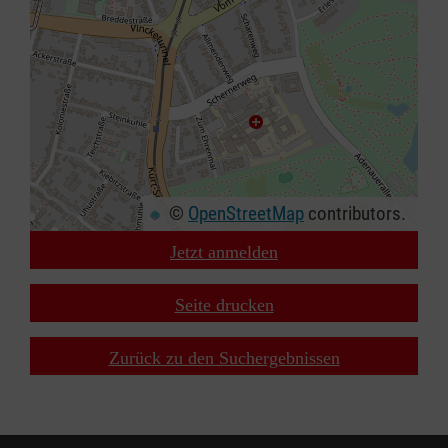
©
OpenStreetMap
contributors.
Jetzt anmelden
+
−
Seite drucken
⇧
Zurück zu den Suchergebnissen