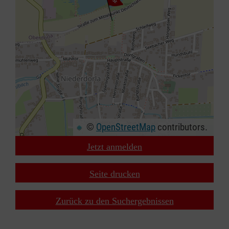
©
OpenStreetMap
contributors.
Jetzt anmelden
+
−
Seite drucken
⇧
Zurück zu den Suchergebnissen