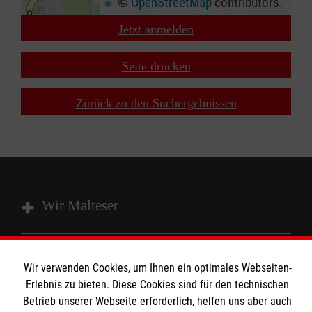
©
OpenStreetMap
contributors.
Jetzt anmelden
+
−
Seite drucken
⇧
Zurück zu den Suchergebnissen
Wir Malteser
Unsere Kurse
Wir verwenden Cookies, um Ihnen ein optimales Webseiten-
Das MBZ Westfalen
Informationen
Erlebnis zu bieten. Diese Cookies sind für den technischen
Spenden
Betrieb unserer Webseite erforderlich, helfen uns aber auch