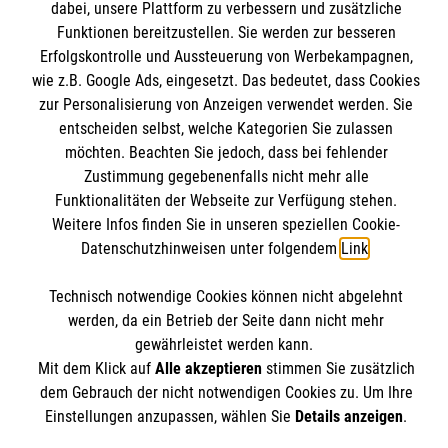
dabei, unsere Plattform zu verbessern und zusätzliche
Wir Malteser
Downloads
Funktionen bereitzustellen. Sie werden zur besseren
Erfolgskontrolle und Aussteuerung von Werbekampagnen,
Kontakt
Malteser online
wie z.B. Google Ads, eingesetzt. Das bedeutet, dass Cookies
Impressum
zur Personalisierung von Anzeigen verwendet werden. Sie
Datenschutz
entscheiden selbst, welche Kategorien Sie zulassen
Malteserorden
möchten. Beachten Sie jedoch, dass bei fehlender
Barrierefreiheit
Malteser Jugend
Zustimmung gegebenenfalls nicht mehr alle
Spendenkonto
Funktionalitäten der Webseite zur Verfügung stehen.
Malteser International
Weitere Infos finden Sie in unseren speziellen Cookie-
Mediathek
Datenschutzhinweisen unter folgendem
Link
.
Empfänger: Malteser Hilfsdienst e.V.
Sharepoint
IBAN: DE103 7060 120 120 120 0001 2
Soziale Netzwerke
Technisch notwendige Cookies können nicht abgelehnt
BIC: GENODED 1PA7
werden, da ein Betrieb der Seite dann nicht mehr
gewährleistet werden kann.
Mit dem Klick auf
Alle akzeptieren
stimmen Sie zusätzlich
Der Malteser Hilfsdienst e.V. ist als eingetragene
dem Gebrauch der nicht notwendigen Cookies zu. Um Ihre
gemeinnützige Organisation von der Körperschaft- und
Einstellungen anzupassen, wählen Sie
Details anzeigen
.
Gewerbesteuer befreit.