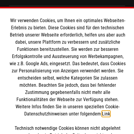
Unsere Kurse
Das MBZ Westfalen
Informationen
Wir verwenden Cookies, um Ihnen ein optimales Webseiten-
Spenden
Erlebnis zu bieten. Diese Cookies sind für den technischen
Wir Malteser
Betrieb unserer Webseite erforderlich, helfen uns aber auch
Downloads
dabei, unsere Plattform zu verbessern und zusätzliche
Kontakt
Funktionen bereitzustellen. Sie werden zur besseren
Malteser online
Erfolgskontrolle und Aussteuerung von Werbekampagnen,
Impressum
wie z.B. Google Ads, eingesetzt. Das bedeutet, dass Cookies
Datenschutz
zur Personalisierung von Anzeigen verwendet werden. Sie
Malteserorden
Barrierefreiheit
entscheiden selbst, welche Kategorien Sie zulassen
Malteser Jugend
Spendenkonto
möchten. Beachten Sie jedoch, dass bei fehlender
Malteser International
Zustimmung gegebenenfalls nicht mehr alle
Funktionalitäten der Webseite zur Verfügung stehen.
Mediathek
Empfänger: Malteser Hilfsdienst e.V.
Weitere Infos finden Sie in unseren speziellen Cookie-
Sharepoint
Datenschutzhinweisen unter folgendem
Link
.
IBAN: DE103 7060 120 120 120 0001 2
Soziale Netzwerke
BIC: GENODED 1PA7
Technisch notwendige Cookies können nicht abgelehnt