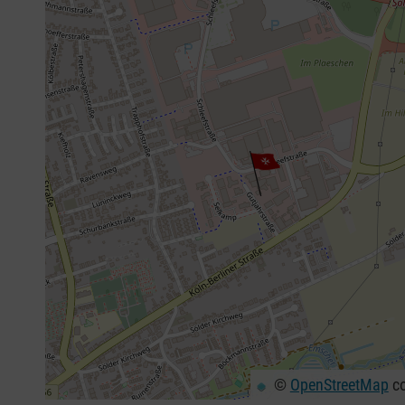
©
OpenStreetMap
co