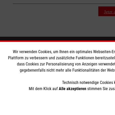
+
−
⇧
Jetzt
Wir Malteser
Informat
Wir verwenden Cookies, um Ihnen ein optimales Webseiten-Erle
Plattform zu verbessern und zusätzliche Funktionen bereitzuste
Unsere Kurse
Downloads
dass Cookies zur Personalisierung von Anzeigen verwendet
gegebenenfalls nicht mehr alle Funktionalitäten der Web
Das MBZ Westfalen
Kontakt
Spenden
Impressum
Technisch notwendige Cookies k
Wir Malteser
Datenschut
Mit dem Klick auf
Alle akzeptieren
stimmen Sie zusä
Barrierefrei
Der Malteser Hilfsdienst e.V. ist als eingetragene gemeinnü