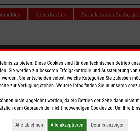
 anmelden
Seite drucken
Zurück zu den Suchergeb
ionen
Malteser online
bnis zu bieten. Diese Cookies sind für den technischen Betrieb unse
llen. Sie werden zur besseren Erfolgskontrolle und Aussteuerung von
Malteserorden
 werden. Sie entscheiden selbst, welche Kategorien Sie zulassen mö
seite zur Verfügung stehen. Weitere Infos finden Sie in unseren spe
Malteser Jugend
Malteser International
önnen nicht abgelehnt werden, da ein Betrieb der Seite dann nicht 
z
Sharepoint
tzlich dem Gebrauch der nicht notwendigen Cookies zu. Um Ihre Ein
heit
Alle ablehnen
Alle akzeptieren
Details anzeigen
tzige Organisation von der Körperschaft- und Gewerbesteuer befreit.
Lehnt alle nicht-essentiellen Cookies ab
Akzeptiert alle Cookies einschließl
Öffnet detaillie