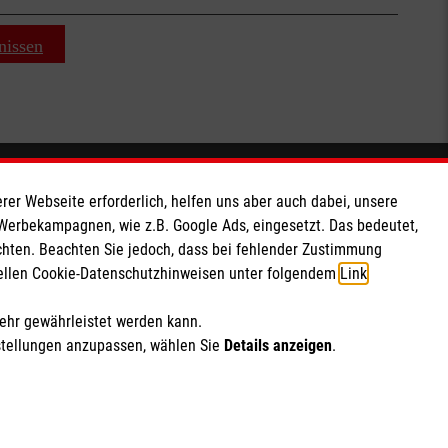
nissen
Soziale Netzwerke
rer Webseite erforderlich, helfen uns aber auch dabei, unsere
 Werbekampagnen, wie z.B. Google Ads, eingesetzt. Das bedeutet,
chten. Beachten Sie jedoch, dass bei fehlender Zustimmung
ziellen Cookie-Datenschutzhinweisen unter folgendem
Link
.
mehr gewährleistet werden kann.
stellungen anzupassen, wählen Sie
Details anzeigen
.
ich Marketing und Analyse
rte Cookie-Einstellungen