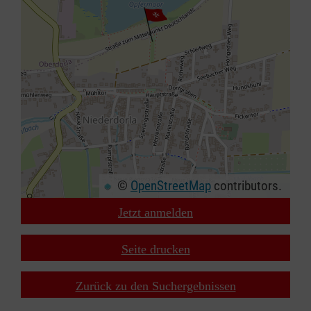
©
OpenStreetMap
contributors.
Jetzt anmelden
+
−
Seite drucken
⇧
Zurück zu den Suchergebnissen