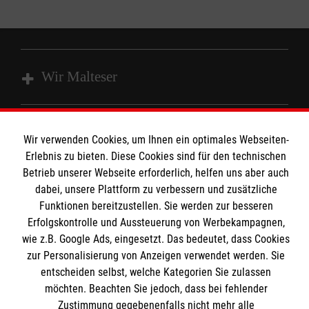
Wir Malteser
Unsere Kurse
Wir verwenden Cookies, um Ihnen ein optimales Webseiten-
Das MBZ Westfalen
Informationen
Erlebnis zu bieten. Diese Cookies sind für den technischen
Spenden
Betrieb unserer Webseite erforderlich, helfen uns aber auch
dabei, unsere Plattform zu verbessern und zusätzliche
Wir Malteser
Downloads
Funktionen bereitzustellen. Sie werden zur besseren
Erfolgskontrolle und Aussteuerung von Werbekampagnen,
Kontakt
Malteser online
wie z.B. Google Ads, eingesetzt. Das bedeutet, dass Cookies
Impressum
zur Personalisierung von Anzeigen verwendet werden. Sie
Datenschutz
entscheiden selbst, welche Kategorien Sie zulassen
Malteserorden
Barrierefreiheit
möchten. Beachten Sie jedoch, dass bei fehlender
Malteser Jugend
Spendenkonto
Zustimmung gegebenenfalls nicht mehr alle