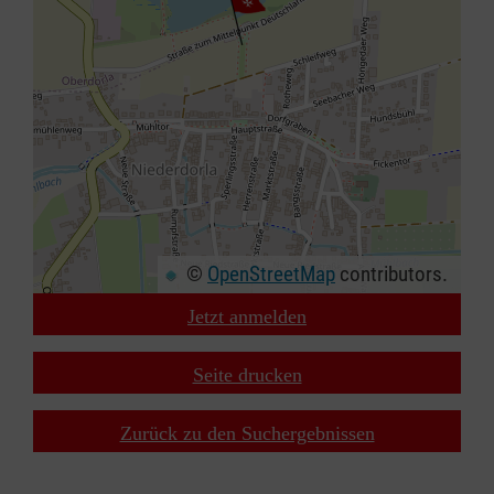
©
OpenStreetMap
contributors.
Jetzt anmelden
+
−
Seite drucken
⇧
Zurück zu den Suchergebnissen