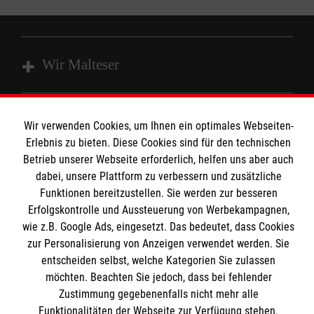
Wir Malteser
Unsere Kurse
Wir verwenden Cookies, um Ihnen ein optimales Webseiten-
Das MBZ Westfalen
Informationen
Erlebnis zu bieten. Diese Cookies sind für den technischen
Spenden
Betrieb unserer Webseite erforderlich, helfen uns aber auch
dabei, unsere Plattform zu verbessern und zusätzliche
Wir Malteser
Downloads
Funktionen bereitzustellen. Sie werden zur besseren
Erfolgskontrolle und Aussteuerung von Werbekampagnen,
Kontakt
Malteser online
wie z.B. Google Ads, eingesetzt. Das bedeutet, dass Cookies
Impressum
zur Personalisierung von Anzeigen verwendet werden. Sie
Datenschutz
entscheiden selbst, welche Kategorien Sie zulassen
Malteserorden
möchten. Beachten Sie jedoch, dass bei fehlender
Barrierefreiheit
Malteser Jugend
Zustimmung gegebenenfalls nicht mehr alle
Spendenkonto
Funktionalitäten der Webseite zur Verfügung stehen.
Malteser International