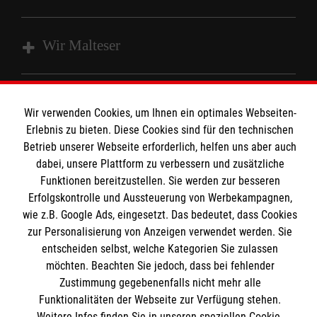
Wir Malteser
Unsere Kurse
Wir verwenden Cookies, um Ihnen ein optimales Webseiten-
Das MBZ Westfalen
Informationen
Erlebnis zu bieten. Diese Cookies sind für den technischen
Spenden
Betrieb unserer Webseite erforderlich, helfen uns aber auch
Wir Malteser
dabei, unsere Plattform zu verbessern und zusätzliche
Downloads
Funktionen bereitzustellen. Sie werden zur besseren
Kontakt
Erfolgskontrolle und Aussteuerung von Werbekampagnen,
Malteser online
wie z.B. Google Ads, eingesetzt. Das bedeutet, dass Cookies
Impressum
zur Personalisierung von Anzeigen verwendet werden. Sie
Datenschutz
entscheiden selbst, welche Kategorien Sie zulassen
Malteserorden
Barrierefreiheit
möchten. Beachten Sie jedoch, dass bei fehlender
Malteser Jugend
Spendenkonto
Zustimmung gegebenenfalls nicht mehr alle
Malteser International
Funktionalitäten der Webseite zur Verfügung stehen.
Weitere Infos finden Sie in unseren speziellen Cookie-