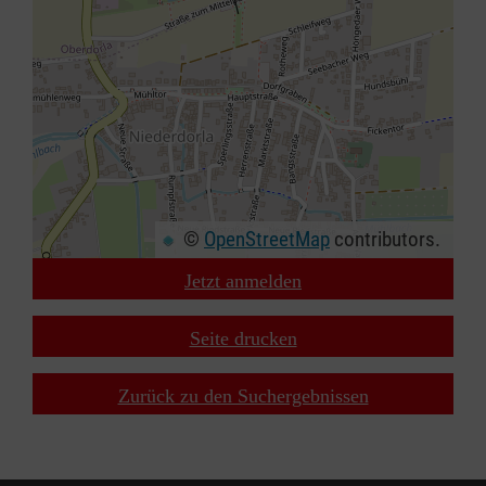
©
OpenStreetMap
contributors.
Jetzt anmelden
+
−
Seite drucken
⇧
Zurück zu den Suchergebnissen