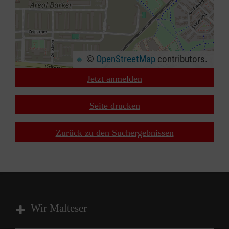
©
OpenStreetMap
contributors.
Jetzt anmelden
+
−
Seite drucken
⇧
Zurück zu den Suchergebnissen
Wir Malteser