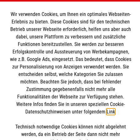
Unsere Kurse
Wir verwenden Cookies, um Ihnen ein optimales Webseiten-
Das MBZ Westfalen
Informationen
Erlebnis zu bieten. Diese Cookies sind für den technischen
Spenden
Betrieb unserer Webseite erforderlich, helfen uns aber auch
dabei, unsere Plattform zu verbessern und zusätzliche
Wir Malteser
Downloads
Funktionen bereitzustellen. Sie werden zur besseren
Erfolgskontrolle und Aussteuerung von Werbekampagnen,
Kontakt
Malteser online
wie z.B. Google Ads, eingesetzt. Das bedeutet, dass Cookies
Impressum
zur Personalisierung von Anzeigen verwendet werden. Sie
Datenschutz
entscheiden selbst, welche Kategorien Sie zulassen
Malteserorden
möchten. Beachten Sie jedoch, dass bei fehlender
Barrierefreiheit
Malteser Jugend
Zustimmung gegebenenfalls nicht mehr alle
Spendenkonto
Funktionalitäten der Webseite zur Verfügung stehen.
Malteser International
Weitere Infos finden Sie in unseren speziellen Cookie-
Mediathek
Datenschutzhinweisen unter folgendem
Link
.
Empfänger: Malteser Hilfsdienst e.V.
Sharepoint
IBAN: DE103 7060 120 120 120 0001 2
Soziale Netzwerke
Technisch notwendige Cookies können nicht abgelehnt
BIC: GENODED 1PA7
werden, da ein Betrieb der Seite dann nicht mehr