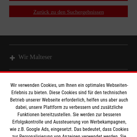
Zurück zu den Suchergebnissen
Wir Malteser
Unsere Kurse
Wir verwenden Cookies, um Ihnen ein optimales Webseiten-
Das MBZ Westfalen
Informationen
Erlebnis zu bieten. Diese Cookies sind für den technischen
Spenden
Betrieb unserer Webseite erforderlich, helfen uns aber auch
Wir Malteser
dabei, unsere Plattform zu verbessern und zusätzliche
Downloads
Funktionen bereitzustellen. Sie werden zur besseren
Erfolgskontrolle und Aussteuerung von Werbekampagnen,
Kontakt
Malteser online
wie z.B. Google Ads, eingesetzt. Das bedeutet, dass Cookies
Impressum
zur Personalisierung von Anzeigen verwendet werden. Sie