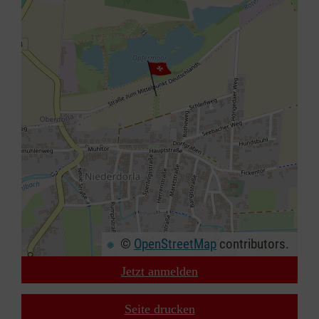
©
OpenStreetMap
contributors.
Jetzt anmelden
+
−
Seite drucken
⇧