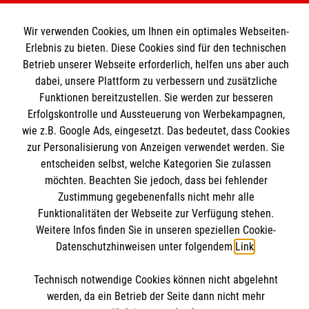
Unsere Kurse
Wir verwenden Cookies, um Ihnen ein optimales Webseiten-
Das MBZ Westfalen
Informationen
Erlebnis zu bieten. Diese Cookies sind für den technischen
Spenden
Betrieb unserer Webseite erforderlich, helfen uns aber auch
dabei, unsere Plattform zu verbessern und zusätzliche
Wir Malteser
Downloads
Funktionen bereitzustellen. Sie werden zur besseren
Erfolgskontrolle und Aussteuerung von Werbekampagnen,
Kontakt
Malteser online
wie z.B. Google Ads, eingesetzt. Das bedeutet, dass Cookies
Impressum
zur Personalisierung von Anzeigen verwendet werden. Sie
Datenschutz
entscheiden selbst, welche Kategorien Sie zulassen
Malteserorden
Barrierefreiheit
möchten. Beachten Sie jedoch, dass bei fehlender
Malteser Jugend
Spendenkonto
Zustimmung gegebenenfalls nicht mehr alle
Funktionalitäten der Webseite zur Verfügung stehen.
Malteser International
Weitere Infos finden Sie in unseren speziellen Cookie-
Mediathek
Datenschutzhinweisen unter folgendem
Link
.
Empfänger: Malteser Hilfsdienst e.V.
Sharepoint
IBAN: DE103 7060 120 120 120 0001 2
Soziale Netzwerke
Technisch notwendige Cookies können nicht abgelehnt
BIC: GENODED 1PA7
werden, da ein Betrieb der Seite dann nicht mehr