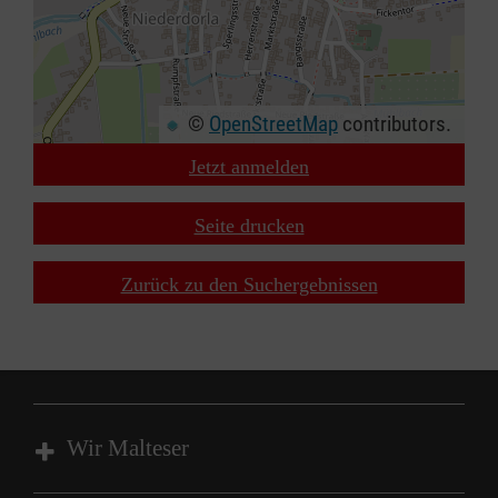
©
OpenStreetMap
contributors.
Jetzt anmelden
+
−
Seite drucken
⇧
Zurück zu den Suchergebnissen
Wir Malteser