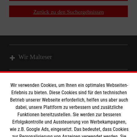
Zurück zu den Suchergebnissen
Wir Malteser
Unsere Kurse
Wir verwenden Cookies, um Ihnen ein optimales Webseiten-
Das MBZ Westfalen
Informationen
Erlebnis zu bieten. Diese Cookies sind für den technischen
Spenden
Betrieb unserer Webseite erforderlich, helfen uns aber auch
Wir Malteser
dabei, unsere Plattform zu verbessern und zusätzliche
Downloads
Funktionen bereitzustellen. Sie werden zur besseren
Erfolgskontrolle und Aussteuerung von Werbekampagnen,
Kontakt
Malteser online
wie z.B. Google Ads, eingesetzt. Das bedeutet, dass Cookies
Impressum
zur Personalisierung von Anzeigen verwendet werden. Sie