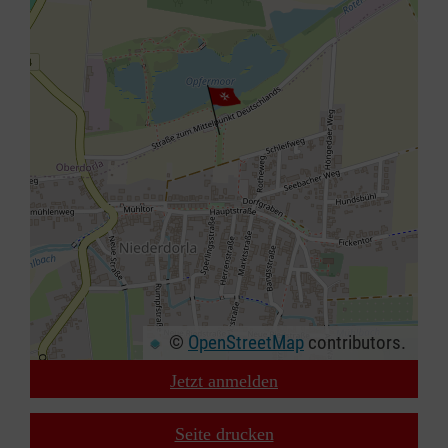
©
OpenStreetMap
contributors.
Jetzt anmelden
+
−
Seite drucken
⇧