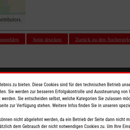
ntributors.
 anmelden
Seite drucken
Zurück zu den Suchergeb
ionen
Malteser online
bnis zu bieten. Diese Cookies sind für den technischen Betrieb unse
llen. Sie werden zur besseren Erfolgskontrolle und Aussteuerung von
Malteserorden
 werden. Sie entscheiden selbst, welche Kategorien Sie zulassen mö
seite zur Verfügung stehen. Weitere Infos finden Sie in unseren spe
Malteser Jugend
Malteser International
önnen nicht abgelehnt werden, da ein Betrieb der Seite dann nicht 
z
Sharepoint
tzlich dem Gebrauch der nicht notwendigen Cookies zu. Um Ihre Ein