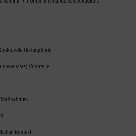
ne-Seminar + 1 Unterichtsstunde Selbststudium.
trukturelle Hintergründe
(unbewusste) Vorurteile
her Maßnahmen
eld
flichen Kontext