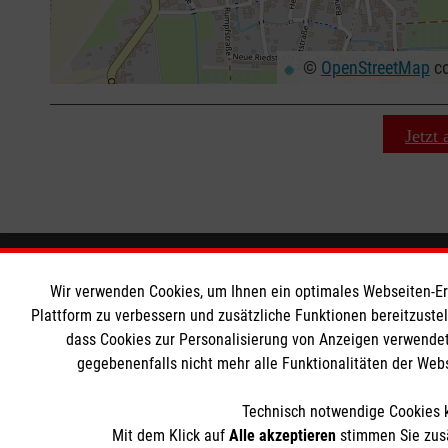
©
OpenStreetMap
co
+
−
⇧
Jetzt
Wir Malteser
Informat
Wir verwenden Cookies, um Ihnen ein optimales Webseiten-Erle
Plattform zu verbessern und zusätzliche Funktionen bereitzuste
Unsere Kurse
Downloads
dass Cookies zur Personalisierung von Anzeigen verwendet
gegebenenfalls nicht mehr alle Funktionalitäten der Web
Das MBZ Westfalen
Kontakt
Spenden
Impressum
Technisch notwendige Cookies k
Wir Malteser
Datenschut
Mit dem Klick auf
Alle akzeptieren
stimmen Sie zusä