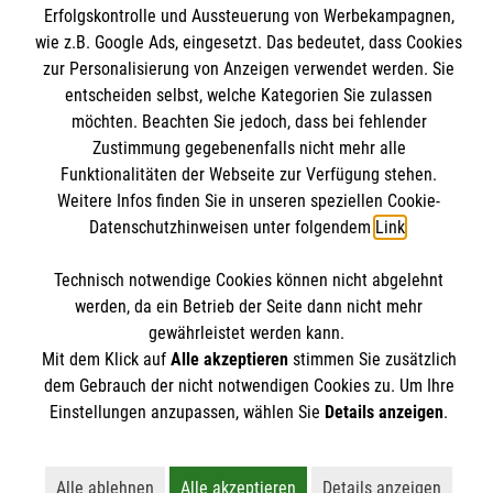
Erfolgskontrolle und Aussteuerung von Werbekampagnen,
Impressum
wie z.B. Google Ads, eingesetzt. Das bedeutet, dass Cookies
Datenschutz
zur Personalisierung von Anzeigen verwendet werden. Sie
Malteserorden
Barrierefreiheit
entscheiden selbst, welche Kategorien Sie zulassen
Malteser Jugend
Spendenkonto
möchten. Beachten Sie jedoch, dass bei fehlender
Malteser International
Zustimmung gegebenenfalls nicht mehr alle
Funktionalitäten der Webseite zur Verfügung stehen.
Mediathek
Empfänger: Malteser Hilfsdienst e.V.
Weitere Infos finden Sie in unseren speziellen Cookie-
Sharepoint
Datenschutzhinweisen unter folgendem
Link
.
IBAN: DE103 7060 120 120 120 0001 2
Soziale Netzwerke
BIC: GENODED 1PA7
Technisch notwendige Cookies können nicht abgelehnt
werden, da ein Betrieb der Seite dann nicht mehr
gewährleistet werden kann.
Der Malteser Hilfsdienst e.V. ist als eingetragene
Mit dem Klick auf
Alle akzeptieren
stimmen Sie zusätzlich
gemeinnützige Organisation von der Körperschaft- und
dem Gebrauch der nicht notwendigen Cookies zu. Um Ihre
Gewerbesteuer befreit.
Einstellungen anzupassen, wählen Sie
Details anzeigen
.
Alle ablehnen
Alle akzeptieren
Details anzeigen