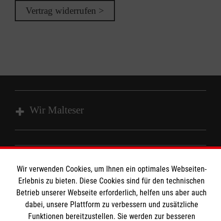
Vertrag widerrufen >
Wir Malteser
Unsere Kurse
Das MBZ Westfalen
Informationen
Wir verwenden Cookies, um Ihnen ein optimales Webseiten-
Spenden
Erlebnis zu bieten. Diese Cookies sind für den technischen
Wir Malteser
Betrieb unserer Webseite erforderlich, helfen uns aber auch
Downloads
dabei, unsere Plattform zu verbessern und zusätzliche
Kontakt
Funktionen bereitzustellen. Sie werden zur besseren
Malteser online