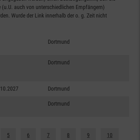
se (u.U. auch von unterschiedlichen Empfängern)
en. Wurde der Link innerhalb der o. g. Zeit nicht
Dortmund
Dortmund
.10.2027
Dortmund
Dortmund
5
6
7
8
9
10