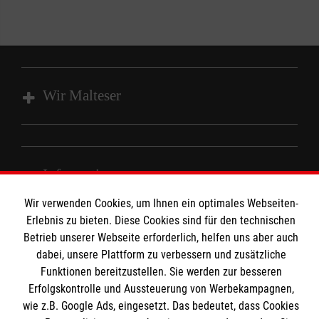
Wir Malteser
Unsere Kurse
Das MBZ Westfalen
Informationen
Spenden
Wir verwenden Cookies, um Ihnen ein optimales Webseiten-
Wir Malteser
Erlebnis zu bieten. Diese Cookies sind für den technischen
Downloads
Betrieb unserer Webseite erforderlich, helfen uns aber auch
Kontakt
Malteser online
dabei, unsere Plattform zu verbessern und zusätzliche
Impressum
Funktionen bereitzustellen. Sie werden zur besseren
Erfolgskontrolle und Aussteuerung von Werbekampagnen,
Datenschutz
Malteserorden
wie z.B. Google Ads, eingesetzt. Das bedeutet, dass Cookies
Barrierefreiheit